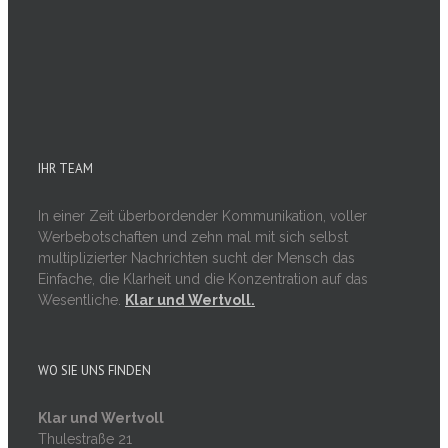
IHR TEAM
In einer Zeit überbordender Kommunikation, voller
Werbebotschaften und zehn mal mit sich selbst
multiplizierter Nachrichten sucht der Mensch das
Einfache, die Klarheit und die Konzentration auf das
Wesentliche.
Klar und Wertvoll.
WO SIE UNS FINDEN
Klar und Wertvoll
Thulestraße 21