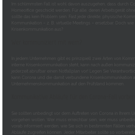
Im schlimmsten Fall ist wohl davon auszugehen, dass durch Coro
Homeoffice geschickt werden. Für alle, deren Arbeitsgerät ohne
sollte das kein Problem sein. Fast jede direkte, physische Komm
Kommunikation – z. B. virtuelle Meetings – ersetzbar. Doch wie 
Krisenkommunikation aus?
Wer kommuniziert mit wem?
In jedem Unternehmen gibt es prinzipiell zwei Arten von Kommun
interne Krisenkommunikation steht, kann nach außen kommunizier
jederzeit abrufbar einen Notfallplan vor! Legen Sie Verantwortlic
kann Corona und die damit verbundene Krisenkommunikation a
Unternehmenskommunikation auf den Prüfstand kommen.
Kommunikative Abläufe für den Corona-Fall vorber
Sie sollten unbedingt vor dem Auftreten von Corona in Ihrem U
vorgehen wollen. Wer muss erreichbar sein, wer muss unbedingt
vorab informiert werden, wie Sie sich in bestimmten Fällen verh
Abläufe zugreifen können. Jeder Mitarbeiter sollte so vorbereite