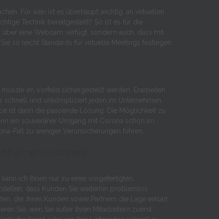
hen. Für wen ist es überhaupt wichtig, an virtuellen
tige Technik bereitgestellt? So ist es für die
der über eine Webcam verfügt, sondern auch, dass mit
ie so leicht Standards für virtuelle Meetings festlegen.
s müsste im Vorfeld sichergestellt werden. Erarbeiten
er schnell und unkompliziert jeden im Unternehmen
ice ist dann die passende Lösung. Die Möglichkeit zu
So kann ein souveräner Umgang mit Corona schon im
ona-Fall zu weniger Verunsicherungen führen.
und Partnern aussehen?
ann ich Ihnen nur zu einer vorgefertigten,
erstellen, dass Kunden Sie weiterhin problemlos
ten, der Ihren Kunden sowie Partnern die Lage erklärt
ieren Sie, wen Sie außer Ihren Mitarbeitern zuerst