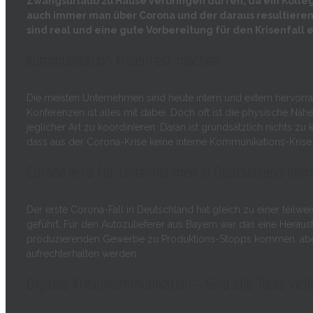
Zwangsurlaub zu Hause verbringen dürfen, da ein Kolleg
auch immer man über Corona und der daraus resultiere
sind real und eine gute Vorbereitung für den Krisenfall 
Kommunikation krisenfest machen
Die meisten Unternehmen sind heute intern und extern hervorrag
Konferenzen ist alles mit dabei. Doch oft ist die physische Näh
jeglicher Art zu koordinieren. Daran ist grundsätzlich nichts zu
dass aus der Corona-Krise keine interne Kommunikations-Krise 
Corona wird für Unternehmen in Deutschland imm
Der erste Corona-Fall in Deutschland hat gleich zu einer teilwe
geführt. Für den Autozulieferer aus Bayern war das eine Heraus
produzierenden Gewerbe zu Produktions-Stopps kommen, abe
aufrechterhalten werden.
Digitale Krisenkommunikation – Sind alle Tools viel