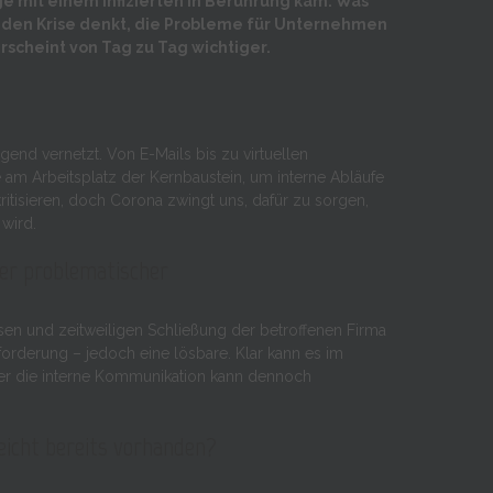
e mit einem Infizierten in Berührung kam. Was
nden Krise denkt, die Probleme für Unternehmen
erscheint von Tag zu Tag wichtiger.
end vernetzt. Von E-Mails bis zu virtuellen
e am Arbeitsplatz der Kernbaustein, um interne Abläufe
 kritisieren, doch Corona zwingt uns, dafür zu sorgen,
wird.
er problematischer
isen und zeitweiligen Schließung der betroffenen Firma
forderung – jedoch eine lösbare. Klar kann es im
r die interne Kommunikation kann dennoch
leicht bereits vorhanden?