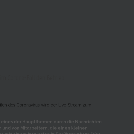
K
 im Corona-Fall den Betrieb
eiten des Coronavirus wird der Live-Stream zum
s eines der Hauptthemen durch die Nachrichten
und von Mitarbeitern, die einen kleinen