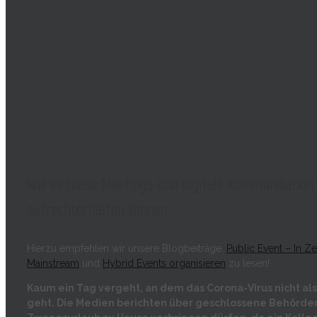
Wie virtuelle Meetings und digitale Kommunikation
aufrechterhalten können.
Hierzu empfehlen wir unsere Blogbeiträge:
Public Event – In Z
Mainstream
und
Hybrid Events organisieren
zu lesen!
Kaum ein Tag vergeht, an dem das Corona-Virus nicht al
geht. Die Medien berichten über geschlossene Behörden 