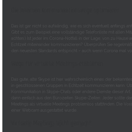
Die internen Kommunikationswege optimieren
Das ist gar nicht so aufwändig, wie es sich eventuell anfangs
Gibt es zum Beispiel eine vollständige Telefonliste mit allen M
achten.) Ist jeder im Corona-Notfall in der Lage, von zu Hause 
Echtzeit miteinander kommunizieren? Überprüfen Sie regelmäß
den neuesten Standards entspricht – auch wenn Corona mal vor
Wege für virtuelle Meetings etablieren
Das gute, alte Skype ist hier wahrscheinlich eines der bekanntes
in geschlossenen Gruppen in Echtzeit kommunizieren kann. Übe
Kommunikation in Skype-Chats oder andere Dienste dieser Art
dann einfach aus den Bürozeiten Skype-Zeiten. Jeder sollte da
Meetings als virtuelle Meetings problemlos stattfinden. Die Vora
einer Webcam ausgestattet wurde.
Virtuelle Meetings leicht gemacht