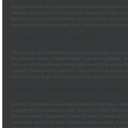
Allgemein sollten Sie sich hier über einige Punkte Gedanken mac
Meetings teilzunehmen? Und wurde für diejenigen bereits die rich
Etablierung von virtuellen Meetings nicht nur wichtig, dass je
kompatibler Software gearbeitet wird. Zumindest intern können S
Der Corona-Fall tritt ein – was nun?
Zuerst sollten alle Mitarbeiter ausnahmslos erreichbar sein. Da
Sie außerdem einen „Verhaltenskodex“ oder einen Leitfaden, d
noch vor dem Eintreffen am Arbeitsplatz erreicht. Das Homeoff
virtuellen Meetings steht ja bereits – nun zahlt es sich aus. 
Vorfeld Probleme gar nicht erst aufkommen lassen und im Cor
Wie sollte Ihre Krisenkommunikation mit Kunden 
Sollte Ihr Unternehmen eine entsprechende Größe haben, dann k
allgemeinen Presseerklärung raten. Zusätzlich sollten Sie sich
erreichen können. Umgekehrt können Sie einen Verteiler einrich
und mitteilt, wie Ihre nächsten Schritte aussehen werden. Prioris