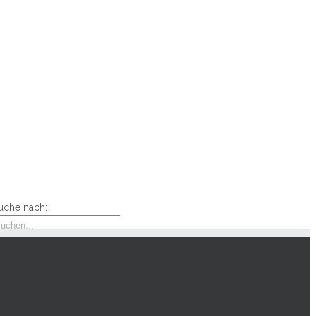
uche nach:
eueste Beiträge