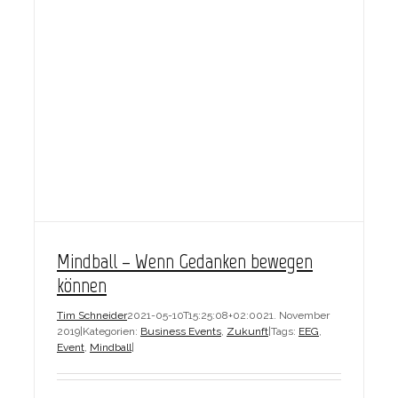
Mindball – Wenn Gedanken bewegen
können
Tim Schneider
2021-05-10T15:25:08+02:00
21. November
2019
|
Kategorien:
Business Events
,
Zukunft
|
Tags:
EEG
,
Event
,
Mindball
|