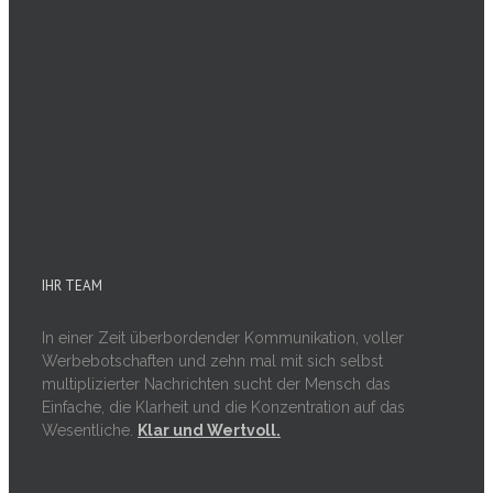
IHR TEAM
In einer Zeit überbordender Kommunikation, voller
Werbebotschaften und zehn mal mit sich selbst
multiplizierter Nachrichten sucht der Mensch das
Einfache, die Klarheit und die Konzentration auf das
Wesentliche.
Klar und Wertvoll.