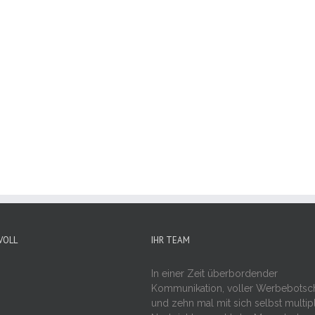
VOLL
IHR TEAM
In einer Zeit überbordender
Kommunikation, voller Werbebotsc
und zehn mal mit sich selbst multipl