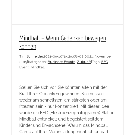
Mindball – Wenn Gedanken bewegen
können
Tim Schneider
2021-05-10T15:25:08+02:00
21. November
2019
|
Kategorien:
Business Events
,
Zukunft
|
Tags:
EEG
,
Event
,
Mindball
|
Stellen Sie sich vor, Sie könnten allein mit der
Kraft Ihrer Gedanken gewinnen. Sie müssen
weder am schnellsten, am stärksten oder am
fittesten sein - nur konzentriert. Mit dieser Idee
wurde die EEG (Elektroenzephalogramm) Station
Mindball entwickelt und begeistert seitdem
Kinder und Erwachsene. Warum das Mindball
Game auf Ihrer Veranstaltung nicht fehlen darf -