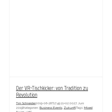
Der VR-Tischkicker: von Tradition zu
Revolution
Tim Schneider
2019-06-28T17:49:21+02:00
27. Juni
2019
|
Kategorien:
Business Events
,
Zukunft
|
Tags:
Mixed