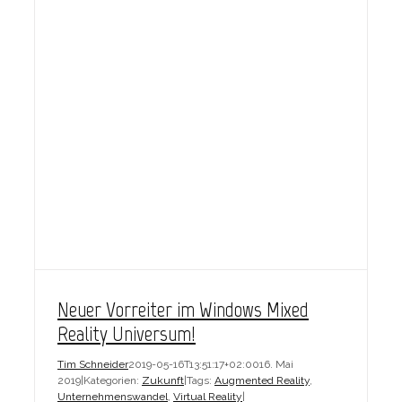
Neuer Vorreiter im Windows Mixed
Reality Universum!
Tim Schneider
2019-05-16T13:51:17+02:00
16. Mai
2019
|
Kategorien:
Zukunft
|
Tags:
Augmented Reality
,
Unternehmenswandel
,
Virtual Reality
|