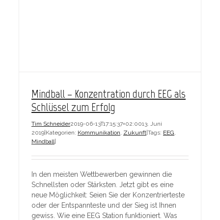
Mindball – Konzentration durch EEG als
Schlüssel zum Erfolg
Tim Schneider
2019-06-13T17:15:37+02:00
13. Juni
2019
|
Kategorien:
Kommunikation
,
Zukunft
|
Tags:
EEG
,
Mindball
|
In den meisten Wettbewerben gewinnen die
Schnellsten oder Stärksten. Jetzt gibt es eine
neue Möglichkeit: Seien Sie der Konzentrierteste
oder der Entspannteste und der Sieg ist Ihnen
gewiss. Wie eine EEG Station funktioniert. Was