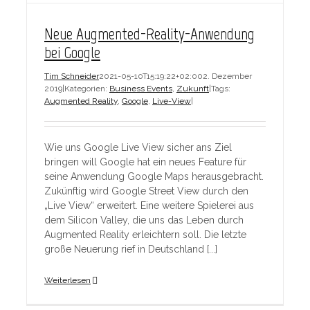
Neue Augmented-Reality-Anwendung
bei Google
Tim Schneider
2021-05-10T15:19:22+02:00
2. Dezember
2019
|
Kategorien:
Business Events
,
Zukunft
|
Tags:
Augmented Reality
,
Google
,
Live-View
|
Wie uns Google Live View sicher ans Ziel
bringen will Google hat ein neues Feature für
seine Anwendung Google Maps herausgebracht.
Zukünftig wird Google Street View durch den
„Live View“ erweitert. Eine weitere Spielerei aus
dem Silicon Valley, die uns das Leben durch
Augmented Reality erleichtern soll. Die letzte
große Neuerung rief in Deutschland [...]
Weiterlesen