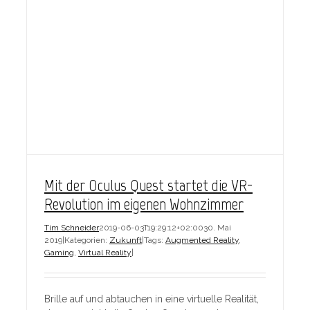
Mit der Oculus Quest startet die VR-
Revolution im eigenen Wohnzimmer
Tim Schneider
2019-06-03T19:29:12+02:00
30. Mai
2019
|
Kategorien:
Zukunft
|
Tags:
Augmented Reality
,
Gaming
,
Virtual Reality
|
Brille auf und abtauchen in eine virtuelle Realität,