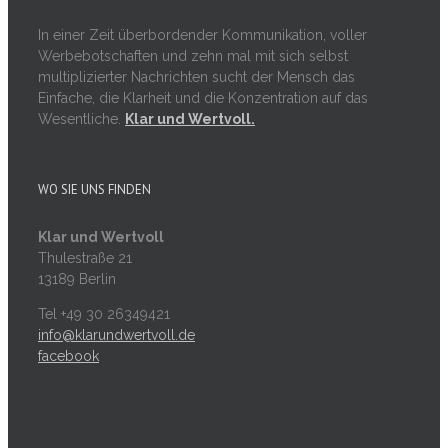
In einer Zeit überbordender Kommunikation, voller
Werbebotschaften und zehn mal mit sich selbst
multiplizierter Nachrichten sucht der Mensch das
Einfache, die Klarheit und die Konzentration auf das
Wesentliche.
Klar und Wertvoll.
WO SIE UNS FINDEN
Klar und Wertvoll
Thulestraße 21
13189 Berlin
Tel +49 30 26349421
info@klarundwertvoll.de
facebook