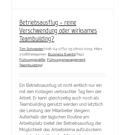
Betriebsausflug – reine
Verschwendung oder wirksames
Teambuilding?
Tim Schneider
2018-04-17T12:25:26+02:00
15. März
2018
|
Kategorien:
Business Events
|
Tags:
Führungskräfte
,
Führungsmanagement
,
Teambuilding
|
Ein Betriebsausflug ist nicht einfach nur ein
mit den Kollegen verbrachter Tag fern der
Arbeit. Er kann gleichzeitig auch noch als
Teambuilding genutzt werden und letztlich
die Leistung der Mitarbeiter steigern.
Außerhalb der täglichen Routine am
Arbeitsplatz bietet der Betriebsausflug die
Möglichkeit das Arbeitsklima aufzulockern