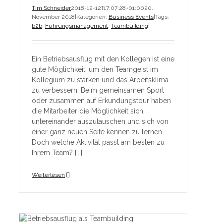
Tim Schneider
2018-12-12T17:07:28+01:00
20.
November 2018
|
Kategorien:
Business Events
|
Tags:
b2b
,
Führungsmanagement
,
Teambuilding
|
Ein Betriebsausflug mit den Kollegen ist eine
gute Möglichkeit, um den Teamgeist im
Kollegium zu stärken und das Arbeitsklima
zu verbessern. Beim gemeinsamen Sport
oder zusammen auf Erkundungstour haben
die Mitarbeiter die Möglichkeit sich
untereinander auszutauschen und sich von
einer ganz neuen Seite kennen zu lernen.
Doch welche Aktivität passt am besten zu
Ihrem Team? [...]
Weiterlesen