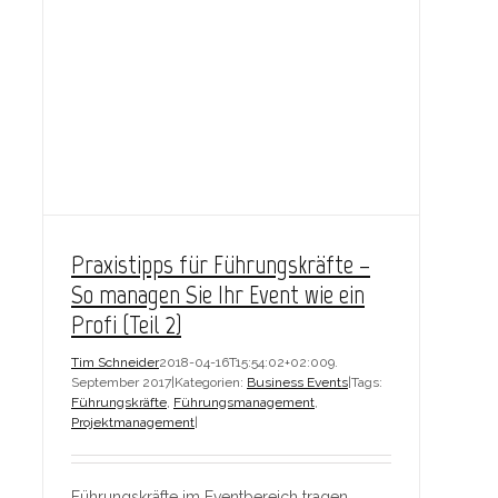
Praxistipps für Führungskräfte –
So managen Sie Ihr Event wie ein
Profi (Teil 2)
Tim Schneider
2018-04-16T15:54:02+02:00
9.
September 2017
|
Kategorien:
Business Events
|
Tags:
Führungskräfte
,
Führungsmanagement
,
Projektmanagement
|
Führungskräfte im Eventbereich tragen