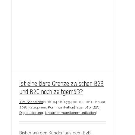
Ist eine klare Grenze zwischen B2B
und B2C noch zeitgemäß?
Tim Schneider
2018-04-16T15:54:00+02:00
11. Januar
2018
|
Kategorien:
Kommunikation
|
Tags:
b2b
,
B2C
,
Digitalisierung
,
Unternehmenskommunikation
|
Bisher wurden Kunden aus dem B2B-