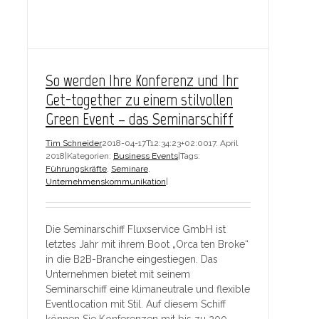
So werden Ihre Konferenz und Ihr
Get-together zu einem stilvollen
Green Event – das Seminarschiff
Tim Schneider
2018-04-17T12:34:23+02:00
17. April
2018
|
Kategorien:
Business Events
|
Tags:
Führungskräfte
,
Seminare
,
Unternehmenskommunikation
|
Die Seminarschiff Fluxservice GmbH ist
letztes Jahr mit ihrem Boot „Orca ten Broke“
in die B2B-Branche eingestiegen. Das
Unternehmen bietet mit seinem
Seminarschiff eine klimaneutrale und flexible
Eventlocation mit Stil. Auf diesem Schiff